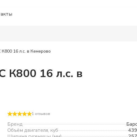
такты
К800 16 л.с.
в Кемерово
К800 16 л.с.
в
1
отзывов
Бренд
Бар
Объём двигателя, куб
43
Ширина гусеницы (мм)
25