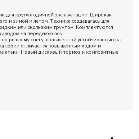
ик для круглогодичной эксплуатации. Широкая
его и зимой и летом. Техника создавалась для
жидким или скользким грунтом. Комплектуются
риводом на переднюю ось.
 по рыхлому снегу, повышенной устойчивостью на
ска серии отличается повышенным ходом и
ла атаки. Новый дисковый тормоз и композитные
тью. Есть возможность регулировки высоты