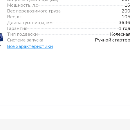
Мощность, л.с
1
Вес перевозимого груза
20
Вес, кг
10
Длина гусеницы, мм
363
Гарантия
1 го
Тип подвески
Колесна
Система запуска
Ручной старте
Все характеристики