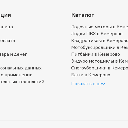
ция
Каталог
раница
Лодочные моторы в Кем
Лодки ПВХ в Кемерово
 оплата
Квадроциклы в Кемеров
Мотобуксировщики в Ке
вара и денег
Питбайки в Кемерово
Эндуро мотоциклы в Кем
рсональных данных
Снегоуборщики в Кемер
 о применении
Багги в Кемерово
тельных технологий
Показать еще