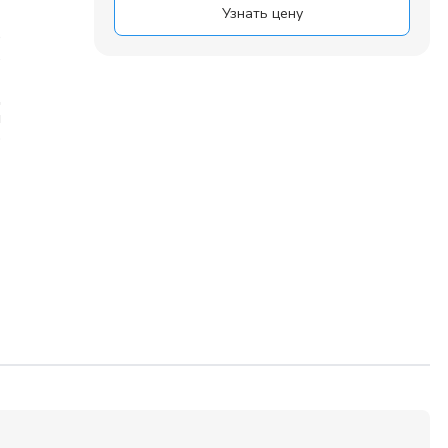
Узнать цену
6
0
5
6
д
я
р