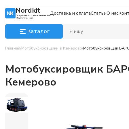
Nordkit
Доставка и оплата
Статьи
О нас
Кон
Водно-моторная техника
Мототехника
Каталог
Главная
/
Мотобуксировщики
в Кемерово
/
Мотобуксировщик БАРС 
Мотобуксировщик БАРС 
Кемерово