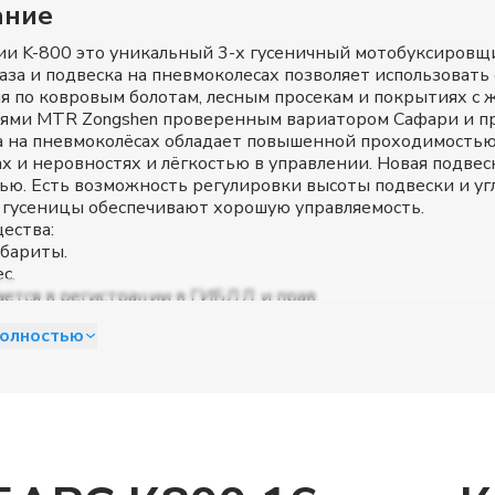
ание
ии K-800 это уникальный 3-х гусеничный мотобуксировщ
аза и подвеска на пневмоколесах позволяет использовать 
 по ковровым болотам, лесным просекам и покрытиях с 
лями MTR Zongshen проверенным вариатором Сафари и п
 на пневмоколёсах обладает повышенной проходимостью
х и неровностях и лёгкостью в управлении. Новая подве
ью. Есть возможность регулировки высоты подвески и уг
гусеницы обеспечивают хорошую управляемость.
ества:
бариты.
с.
ется в регистрации в ГИБДД и прав.
сия вариатор сафари.
полностью
тартер (Зависит от комплектации).
нность.
двеска М серии отличается повышенным ходом и плавнос
 и угла атаки.