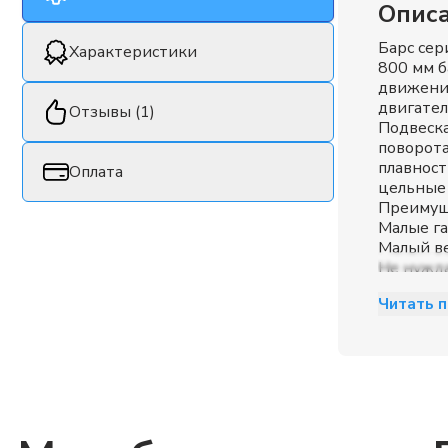
Опис
Барс сер
Характеристики
800 мм б
движения
двигате
Отзывы (1)
Подвеска
поворота
плавност
Оплата
цельные 
Преимущ
Малые га
Малый ве
Не нужда
Трансмис
Читать 
Электрос
Маневре
Новая по
подвески
.