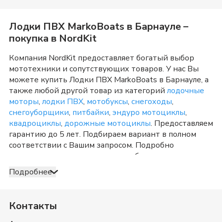
Лодки ПВХ MarkoBoats
в
Барнауле
–
покупка в NordKit
Компания NordKit предоставляет богатый выбор
мототехники и сопутствующих товаров. У нас Вы
можете купить
Лодки ПВХ MarkoBoats
в
Барнауле
, а
также любой другой товар из категорий
лодочные
моторы
,
лодки ПВХ
,
мотобуксы
,
снегоходы
,
снегоуборщики
,
питбайки
,
эндуро мотоциклы
,
квадроциклы
,
дорожные мотоциклы
. Предоставляем
гарантию до 5 лет. Подбираем вариант в полном
соответствии с Вашим запросом. Подробно
консультируем и отвечаем на любые вопросы по
телефону и в шоу-руме в
Барнауле
о товарах из
Подробнее
категории
Лодки ПВХ MarkoBoats
. После
оформления продажи доставка организуется в
Барнауле
и Алтайский край
, а также в любую точку
Контакты
России. Оплата принимается несколькими способами:
наличными, банковской картой, электронными