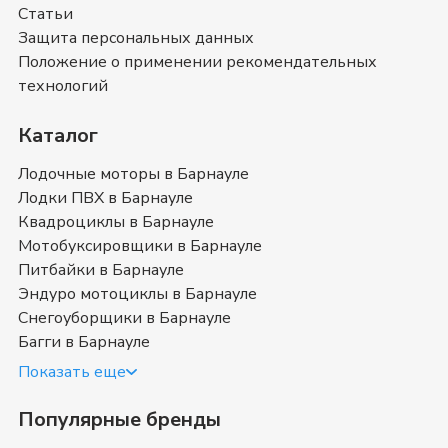
Также вы можете ознакомиться с отзывами
Статьи
покупателей на
Лодочные моторы Jet Marine
и
Защита персональных данных
оставить свой отзыв.
Положение о применении рекомендательных
Лодочные моторы Jet Marine
- магазин в
технологий
Барнауле
Каталог
Позвоните нам по телефону магазина в
Барнауле
8
(385) 425-54-63
или
8 (800) 351-17-74
. Мы с
Лодочные моторы в Барнауле
удовольствием ответим на все интересующие
Лодки ПВХ в Барнауле
вопросы о покупке товаров в категории
Лодочные
Квадроциклы в Барнауле
моторы Jet Marine
. Быстрая доставка в
Барнауле
,
Мотобуксировщики в Барнауле
Алтайский край
и в любой город России.
Питбайки в Барнауле
Какой купить лодочный мотор
Эндуро мотоциклы в Барнауле
Снегоуборщики в Барнауле
Джет Марин — советы для
Багги в Барнауле
будущих владельцев
Показать еще
Популярные бренды
Независимо от того, новичок вы или опытный в
водномоторной теме, вопрос о подборе подвесных