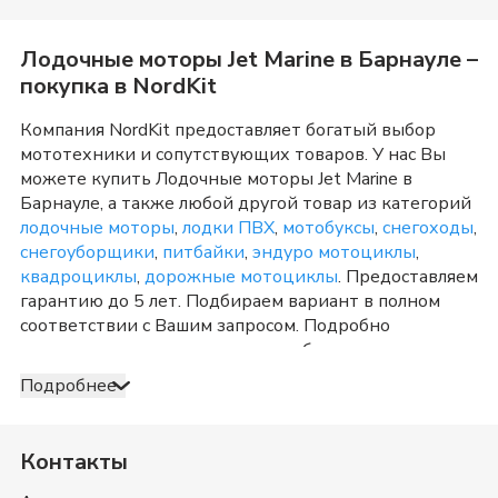
Лодочные моторы Jet Marine
в
Барнауле
–
покупка в NordKit
Компания NordKit предоставляет богатый выбор
мототехники и сопутствующих товаров. У нас Вы
можете купить
Лодочные моторы Jet Marine
в
Барнауле
, а также любой другой товар из категорий
лодочные моторы
,
лодки ПВХ
,
мотобуксы
,
снегоходы
,
снегоуборщики
,
питбайки
,
эндуро мотоциклы
,
квадроциклы
,
дорожные мотоциклы
. Предоставляем
гарантию до 5 лет. Подбираем вариант в полном
соответствии с Вашим запросом. Подробно
консультируем и отвечаем на любые вопросы по
телефону и в шоу-руме в
Барнауле
о товарах из
Подробнее
категории
Лодочные моторы Jet Marine
. После
оформления продажи доставка организуется в
Барнауле
и Алтайский край
, а также в любую точку
Контакты
России. Оплата принимается несколькими способами:
наличными, банковской картой, электронными