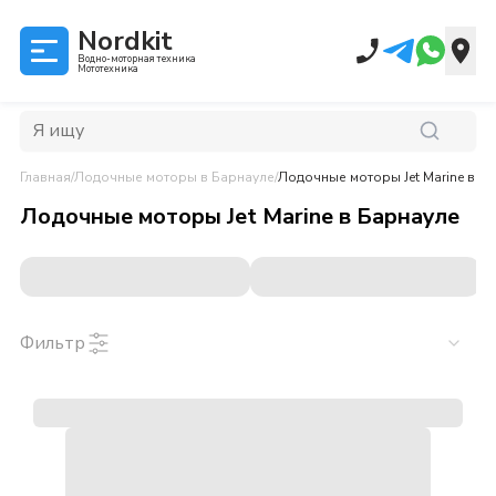
Nordkit
Водно-моторная техника
Мототехника
Главная
/
Лодочные моторы
в Барнауле
/
Лодочные моторы Jet Marine
в Ба
Лодочные моторы Jet Marine
в
Барнауле
Фильтр