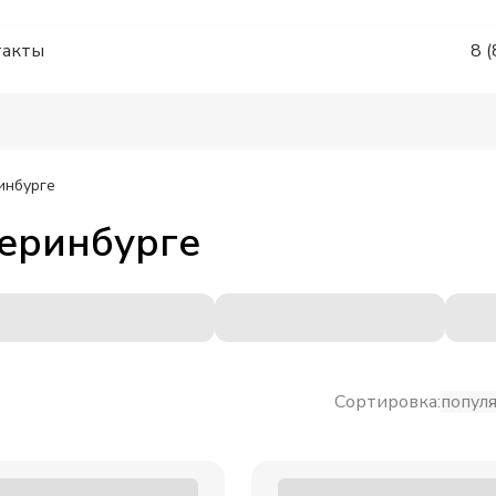
такты
8 
инбурге
еринбурге
Сортировка:
попул