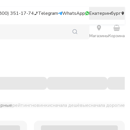
(800) 351-17-74
Telegram
WhatsApp
Екатеринбург
Магазины
Корзина
ярные
рейтинг
новинки
сначала дешёвые
сначала дорогие