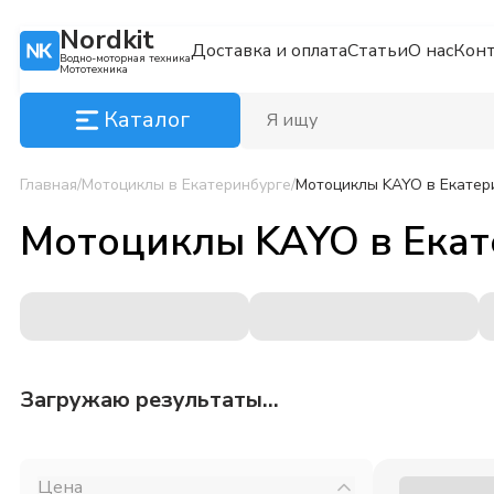
Nordkit
Доставка и оплата
Статьи
О нас
Кон
Водно-моторная техника
Мототехника
Каталог
Главная
/
Мотоциклы
в Екатеринбурге
/
Мотоциклы KAYO
в Екатер
Мотоциклы KAYO
в
Екат
Загружаю результаты...
Цена