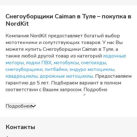
Снегоуборщики Caiman
в
Туле
– покупка в
NordKit
Компания NordKit предоставляет богатый выбор
мототехники и сопутствующих товаров. У нас Вы
можете купить
Снегоуборщики Caiman
в
Туле
, а
также любой другой товар из категорий
лодочные
моторы
,
лодки ПВХ
,
мотобуксы
,
снегоходы
,
снегоуборщики
,
питбайки
,
эндуро мотоциклы
,
квадроциклы
,
дорожные мотоциклы
. Предоставляем
гарантию до 5 лет. Подбираем вариант в полном
соответствии с Вашим запросом. Подробно
консультируем и отвечаем на любые вопросы по
телефону и в шоу-руме в
Туле
о товарах из
Подробнее
категории
Снегоуборщики Caiman
. После
оформления продажи доставка организуется в
Туле
и Тульская область
, а также в любую точку России.
Контакты
Оплата принимается несколькими способами:
наличными, банковской картой, электронными