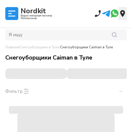
Nordkit
Водно-моторная техника
Мототехника
Главная
/
Снегоуборщики
в Туле
/
Снегоуборщики Caiman
в Туле
Снегоуборщики Caiman
в
Туле
Фильтр