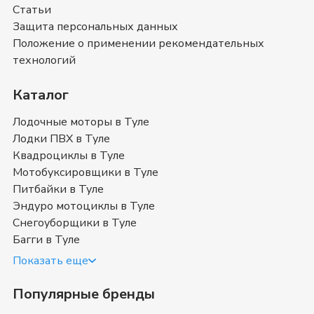
Снегоуборщики Caiman
и оставить свой отзыв.
Статьи
Снегоуборщики Caiman
- магазин в
Туле
Защита персональных данных
Положение о применении рекомендательных
Позвоните нам по телефону магазина в
Туле
8 (487)
технологий
627-56-73
или
8 (800) 351-17-74
. Мы с
удовольствием ответим на все интересующие
Каталог
вопросы о покупке товаров в категории
Снегоуборщики Caiman
. Быстрая доставка в
Туле
,
Лодочные моторы в Туле
Тульская область
и в любой город России.
Лодки ПВХ в Туле
Квадроциклы в Туле
Купить снегоуборщик Caiman в
Мотобуксировщики в Туле
Туле
Питбайки в Туле
Эндуро мотоциклы в Туле
Снегоуборочные машины (снегоочиститель,
Снегоуборщики в Туле
снегоуборочник) Кайман — техника, приспособленная для
Багги в Туле
расчистки территории от снега и соответственно его уборки
Показать еще
(измельчение и выброс). Различают профессиональные и
полупрофессиональные модели
снегоуборщиков Caiman
,
Популярные бренды
они отличаются конструкцией, назначением и стоимостью.