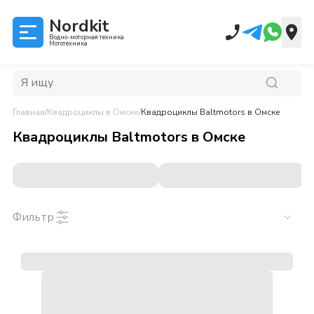
Nordkit
Водно-моторная техника
Мототехника
Главная
/
Квадроциклы
в Омске
/
Квадроциклы Baltmotors
в Омске
Квадроциклы Baltmotors
в
Омске
Фильтр