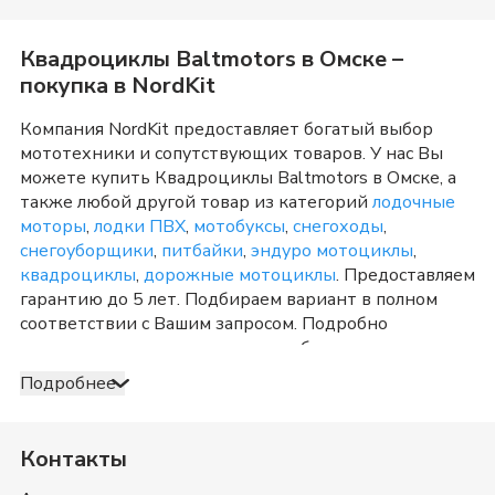
Квадроциклы Baltmotors
в
Омске
–
покупка в NordKit
Компания NordKit предоставляет богатый выбор
мототехники и сопутствующих товаров. У нас Вы
можете купить
Квадроциклы Baltmotors
в
Омске
, а
также любой другой товар из категорий
лодочные
моторы
,
лодки ПВХ
,
мотобуксы
,
снегоходы
,
снегоуборщики
,
питбайки
,
эндуро мотоциклы
,
квадроциклы
,
дорожные мотоциклы
. Предоставляем
гарантию до 5 лет. Подбираем вариант в полном
соответствии с Вашим запросом. Подробно
консультируем и отвечаем на любые вопросы по
телефону и в шоу-руме в
Омске
о товарах из
Подробнее
категории
Квадроциклы Baltmotors
. После
оформления продажи доставка организуется в
Омске
и Омская область
, а также в любую точку
Контакты
России. Оплата принимается несколькими способами:
наличными, банковской картой, электронными