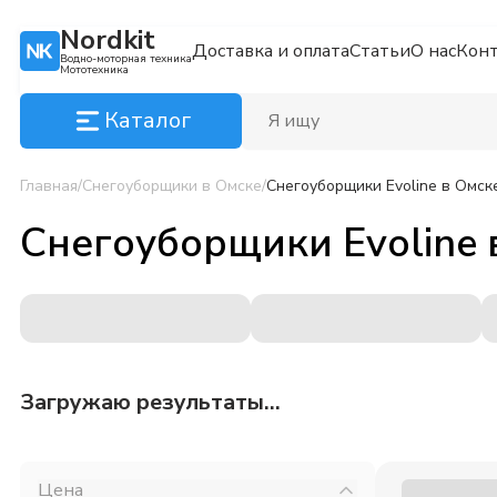
Nordkit
Доставка и оплата
Статьи
О нас
Кон
Водно-моторная техника
Мототехника
Каталог
Главная
/
Снегоуборщики
в Омске
/
Снегоуборщики Evoline
в Омск
Снегоуборщики Evoline
Загружаю результаты...
Цена