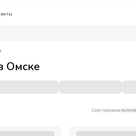
такты
е
в
Омске
Сортировка:
попул