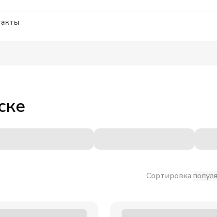
такты
ске
Сортировка:
попул