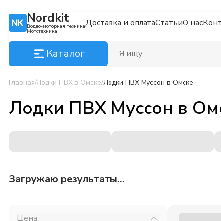
Nordkit
Доставка и оплата
Статьи
О нас
Кон
Водно-моторная техника
Мототехника
Каталог
Главная
/
Лодки ПВХ
в Омске
/
Лодки ПВХ Муссон
в Омске
Лодки ПВХ Муссон
в
Ом
Загружаю результаты...
Цена