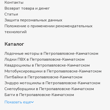
Контакты
На сайте нашего интернет магазина мы постарались
собрать самые полные описания и технические
Возврат товара и денег
характеристики на
Лодки ПВХ Комбат
. Также вы
Статьи
можете ознакомиться с отзывами покупателей на
Защита персональных данных
Лодки ПВХ Комбат
и оставить свой отзыв.
Положение о применении рекомендательных
Лодки ПВХ Комбат
- магазин в
технологий
Петропавловске-Камчатском
Каталог
Позвоните нам по телефону магазина в
Петропавловске-Камчатском
8 (415) 221-77-60
или
Лодочные моторы в Петропавловске-Камчатском
8 (800) 351-17-74
. Мы с удовольствием ответим на
Лодки ПВХ в Петропавловске-Камчатском
все интересующие вопросы о покупке товаров в
Квадроциклы в Петропавловске-Камчатском
категории
Лодки ПВХ Комбат
. Быстрая доставка в
Мотобуксировщики в Петропавловске-Камчатском
Петропавловске-Камчатском
, Камчатский край
и в
Питбайки в Петропавловске-Камчатском
любой город России.
Эндуро мотоциклы в Петропавловске-Камчатском
Купить лодку ПВХ Комбат в
Снегоуборщики в Петропавловске-Камчатском
Багги в Петропавловске-Камчатском
Петропавловске-Камчатском
Показать еще
недорого