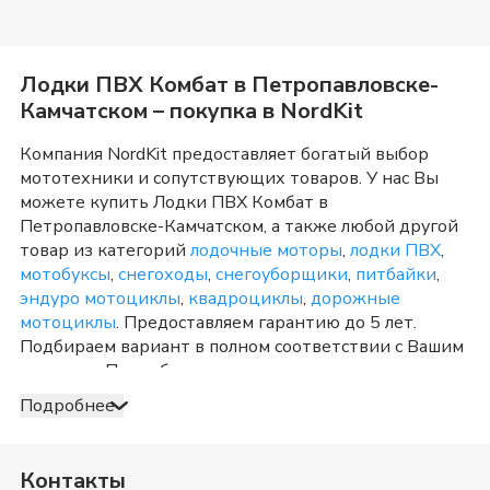
Лодки ПВХ Комбат
в
Петропавловске-
Камчатском
– покупка в NordKit
Компания NordKit предоставляет богатый выбор
мототехники и сопутствующих товаров. У нас Вы
можете купить
Лодки ПВХ Комбат
в
Петропавловске-Камчатском
, а также любой другой
товар из категорий
лодочные моторы
,
лодки ПВХ
,
мотобуксы
,
снегоходы
,
снегоуборщики
,
питбайки
,
эндуро мотоциклы
,
квадроциклы
,
дорожные
мотоциклы
. Предоставляем гарантию до 5 лет.
Подбираем вариант в полном соответствии с Вашим
запросом. Подробно консультируем и отвечаем на
любые вопросы по телефону и в шоу-руме в
Подробнее
Петропавловске-Камчатском
о товарах из категории
Лодки ПВХ Комбат
. После оформления продажи
доставка организуется в
Петропавловске-
Контакты