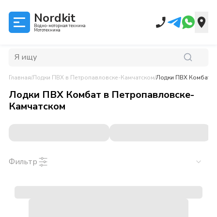
Nordkit
Водно-моторная техника
Мототехника
Главная
/
Лодки ПВХ
в Петропавловске-Камчатском
/
Лодки ПВХ Комбат
в 
Лодки ПВХ Комбат
в
Петропавловске-
Камчатском
Фильтр