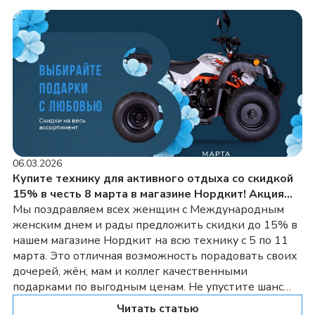
Они крепятся к транцу лодки. Их легко […]
06.03.2026
Купите технику для активного отдыха со скидкой
15% в честь 8 марта в магазине Нордкит! Акция
продлится с 05.03 по 11.03
Мы поздравляем всех женщин с Международным
женским днем и рады предложить скидки до 15% в
нашем магазине Нордкит на всю технику с 5 по 11
марта. Это отличная возможность порадовать своих
дочерей, жён, мам и коллег качественными
подарками по выгодным ценам. Не упустите шанс
сделать приятное своим близким уже сегодня!
Читать статью