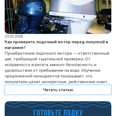
23.03.2026
Как проверить лодочный мотор перед покупкой в
магазине?
Приобретение лодочного мотора — ответственный
шаг, требующий тщательной проверки. От
исправности агрегата зависит безопасность и
удовольствие от пребывания на воде. Изучение
предложений конкурентов показывает, что
покупатели ценят конкретные, действенные советы.
Осмотр и первичная оценка лодочного мотора
Читать статью
Начните с визуального осмотра. Оцените общее
состояние мотора: отсутствие видимых
повреждений корпуса, трещин, следов коррозии.
Обратите внимание на состояние […]