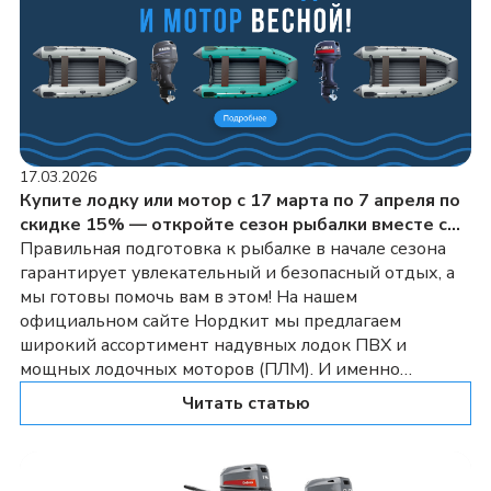
17.03.2026
Купите лодку или мотор с 17 марта по 7 апреля по
скидке 15% — откройте сезон рыбалки вместе с
магазином Nordkit!
Правильная подготовка к рыбалке в начале сезона
гарантирует увлекательный и безопасный отдых, а
мы готовы помочь вам в этом! На нашем
официальном сайте Нордкит мы предлагаем
широкий ассортимент надувных лодок ПВХ и
мощных лодочных моторов (ПЛМ). И именно
поэтому мы рады предложить скидку 15% на всю
Читать статью
водомоторную технику с 17 марта до 7 апреля!
Почему […]