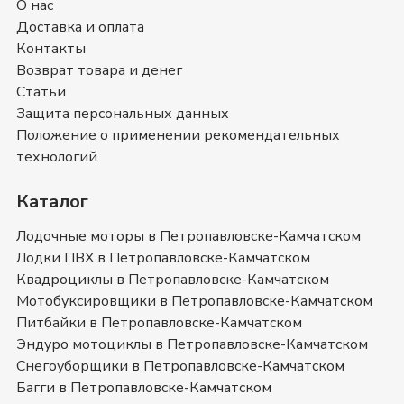
О нас
Мотоциклы GR
Доставка и оплата
Контакты
На сайте нашего интернет магазина мы постарались
собрать самые полные описания и технические
Возврат товара и денег
характеристики на
Мотоциклы GR
. Также вы
Статьи
можете ознакомиться с отзывами покупателей на
Защита персональных данных
Мотоциклы GR
и оставить свой отзыв.
Положение о применении рекомендательных
Мотоциклы GR
- магазин в
технологий
Петропавловске-Камчатском
Каталог
Позвоните нам по телефону магазина в
Петропавловске-Камчатском
8 (415) 221-77-60
или
Лодочные моторы в Петропавловске-Камчатском
8 (800) 351-17-74
. Мы с удовольствием ответим на
Лодки ПВХ в Петропавловске-Камчатском
все интересующие вопросы о покупке товаров в
Квадроциклы в Петропавловске-Камчатском
категории
Мотоциклы GR
. Быстрая доставка в
Мотобуксировщики в Петропавловске-Камчатском
Петропавловске-Камчатском
, Камчатский край
и в
Питбайки в Петропавловске-Камчатском
любой город России.
Эндуро мотоциклы в Петропавловске-Камчатском
Купить мотоцикл GR в Петропавловске-Камчатском
Снегоуборщики в Петропавловске-Камчатском
Сейчас представлен огромный ассортимент мототехники на
рынке. Какой
мотоцикл ГР
выбрать? Ведь они разнятся по
Багги в Петропавловске-Камчатском