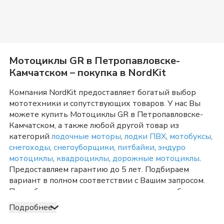
Мотоциклы GR
в
Петропавловске-
Камчатском
– покупка в NordKit
Компания NordKit предоставляет богатый выбор
мототехники и сопутствующих товаров. У нас Вы
можете купить
Мотоциклы GR
в
Петропавловске-
Камчатском
, а также любой другой товар из
категорий
лодочные моторы
,
лодки ПВХ
,
мотобуксы
,
снегоходы
,
снегоуборщики
,
питбайки
,
эндуро
мотоциклы
,
квадроциклы
,
дорожные мотоциклы
.
Предоставляем гарантию до 5 лет. Подбираем
вариант в полном соответствии с Вашим запросом.
Подробно консультируем и отвечаем на любые
вопросы по телефону и в шоу-руме в
Подробнее
Петропавловске-Камчатском
о товарах из категории