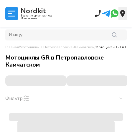
Nordkit
Водно-моторная техника
Мототехника
Главная
/
Мотоциклы
в Петропавловске-Камчатском
/
Мотоциклы GR
в Пет
Мотоциклы GR
в
Петропавловске-
Камчатском
Фильтр