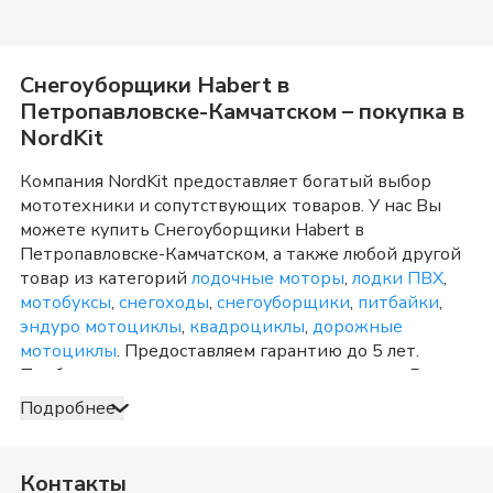
Снегоуборщики Habert
в
Петропавловске-Камчатском
– покупка в
NordKit
Компания NordKit предоставляет богатый выбор
мототехники и сопутствующих товаров. У нас Вы
можете купить
Снегоуборщики Habert
в
Петропавловске-Камчатском
, а также любой другой
товар из категорий
лодочные моторы
,
лодки ПВХ
,
мотобуксы
,
снегоходы
,
снегоуборщики
,
питбайки
,
эндуро мотоциклы
,
квадроциклы
,
дорожные
мотоциклы
. Предоставляем гарантию до 5 лет.
Подбираем вариант в полном соответствии с Вашим
запросом. Подробно консультируем и отвечаем на
Подробнее
любые вопросы по телефону и в шоу-руме в
Петропавловске-Камчатском
о товарах из категории
Снегоуборщики Habert
. После оформления продажи
Контакты