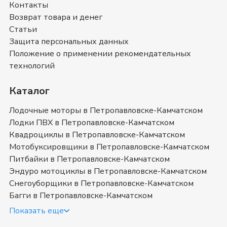
Контакты
Снегоуборщики Habert
Возврат товара и денег
На сайте нашего интернет магазина мы постарались
Статьи
собрать самые полные описания и технические
Защита персональных данных
характеристики на
Снегоуборщики Habert
. Также
Положение о применении рекомендательных
вы можете ознакомиться с отзывами покупателей на
технологий
Снегоуборщики Habert
и оставить свой отзыв.
Снегоуборщики Habert
- магазин в
Каталог
Петропавловске-Камчатском
Лодочные моторы в Петропавловске-Камчатском
Позвоните нам по телефону магазина в
Лодки ПВХ в Петропавловске-Камчатском
Петропавловске-Камчатском
8 (415) 221-77-60
или
Квадроциклы в Петропавловске-Камчатском
8 (800) 351-17-74
. Мы с удовольствием ответим на
Мотобуксировщики в Петропавловске-Камчатском
все интересующие вопросы о покупке товаров в
Питбайки в Петропавловске-Камчатском
категории
Снегоуборщики Habert
. Быстрая доставка
Эндуро мотоциклы в Петропавловске-Камчатском
в
Петропавловске-Камчатском
, Камчатский край
и в
Снегоуборщики в Петропавловске-Камчатском
любой город России.
Багги в Петропавловске-Камчатском
Купить снегоуборщик Habert в
Показать еще