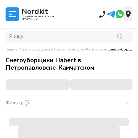
Nordkit
Водно-моторная техника
Мототехника
Главная
/
Снегоуборщики
в Петропавловске-Камчатском
/
Снегоуборщики 
Снегоуборщики Habert
в
Петропавловске-Камчатском
Фильтр