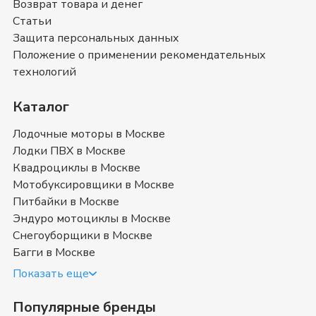
Возврат товара и денег
Также вы можете ознакомиться с отзывами
Статьи
покупателей на
Дорожные мотоциклы Nicot
и
оставить свой отзыв.
Защита персональных данных
Дорожные мотоциклы Nicot
- магазин в
Положение о применении рекомендательных
Москве
технологий
Позвоните нам по телефону магазина в
Москве
8
Каталог
(499) 117-00-53
или
8 (800) 351-17-74
. Мы с
удовольствием ответим на все интересующие
Лодочные моторы в Москве
вопросы о покупке товаров в категории
Дорожные
Лодки ПВХ в Москве
мотоциклы Nicot
. Быстрая доставка в
Москве
,
Квадроциклы в Москве
Московская область
и в любой город России.
Мотобуксировщики в Москве
Питбайки в Москве
Где купить дорожный мотоцикл
Эндуро мотоциклы в Москве
Никот в Москве недорого в
Снегоуборщики в Москве
Багги в Москве
наличии
Показать еще
Популярные бренды