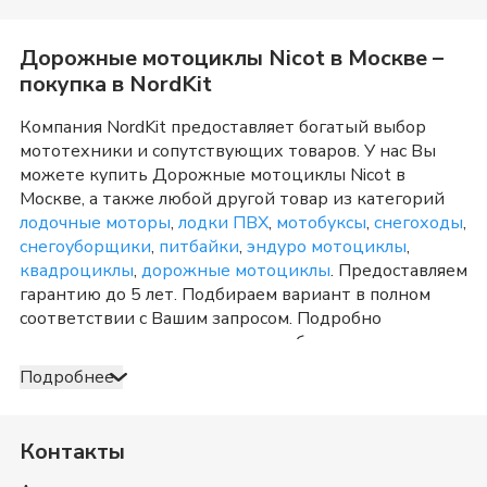
Дорожные мотоциклы Nicot
в
Москве
–
покупка в NordKit
Компания NordKit предоставляет богатый выбор
мототехники и сопутствующих товаров. У нас Вы
можете купить
Дорожные мотоциклы Nicot
в
Москве
, а также любой другой товар из категорий
лодочные моторы
,
лодки ПВХ
,
мотобуксы
,
снегоходы
,
снегоуборщики
,
питбайки
,
эндуро мотоциклы
,
квадроциклы
,
дорожные мотоциклы
. Предоставляем
гарантию до 5 лет. Подбираем вариант в полном
соответствии с Вашим запросом. Подробно
консультируем и отвечаем на любые вопросы по
телефону и в шоу-руме в
Москве
о товарах из
Подробнее
категории
Дорожные мотоциклы Nicot
. После
оформления продажи доставка организуется в
Москве
и Московская область
, а также в любую точку
Контакты
России. Оплата принимается несколькими способами:
наличными, банковской картой, электронными