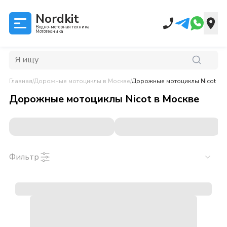
Nordkit
Водно-моторная техника
Мототехника
Главная
/
Дорожные мотоциклы
в Москве
/
Дорожные мотоциклы Nicot
в М
Дорожные мотоциклы Nicot
в
Москве
Фильтр