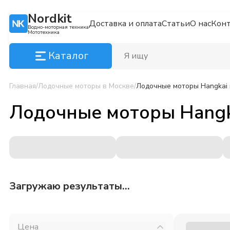
Nordkit
Доставка и оплата
Статьи
О нас
Кон
Водно-моторная техника
Мототехника
Каталог
Главная
/
Лодочные моторы
в Москве
/
Лодочные моторы Hangkai
Лодочные моторы Hangk
Загружаю результаты...
Цена