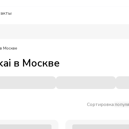
такты
в Москве
ai
в
Москве
Сортировка:
попул