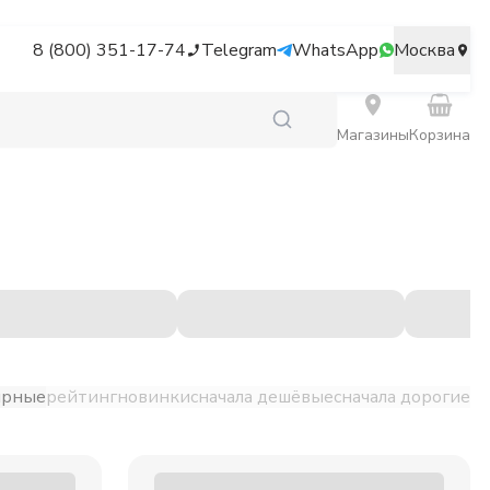
8 (800) 351-17-74
Telegram
WhatsApp
Москва
Магазины
Корзина
ярные
рейтинг
новинки
сначала дешёвые
сначала дорогие