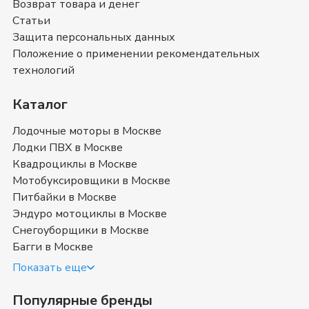
Возврат товара и денег
вы можете ознакомиться с отзывами покупателей на
Статьи
Снегоуборщики Evoline
и оставить свой отзыв.
Снегоуборщики Evoline
- магазин в
Защита персональных данных
Москве
Положение о применении рекомендательных
технологий
Позвоните нам по телефону магазина в
Москве
8
(499) 117-00-53
или
8 (800) 351-17-74
. Мы с
Каталог
удовольствием ответим на все интересующие
вопросы о покупке товаров в категории
Лодочные моторы в Москве
Снегоуборщики Evoline
. Быстрая доставка в
Москве
,
Лодки ПВХ в Москве
Московская область
и в любой город России.
Квадроциклы в Москве
Мотобуксировщики в Москве
Купить снегоуборщик Evoline в
Питбайки в Москве
Москве
Эндуро мотоциклы в Москве
Снегоуборщики в Москве
Багги в Москве
Снегоуборочные машины (снегоочиститель,
снегоуборочник) Эволайн — техника, приспособленная для
Показать еще
расчистки территории от снега и соответственно его уборки
(измельчение и выброс). Различают профессиональные и
Популярные бренды