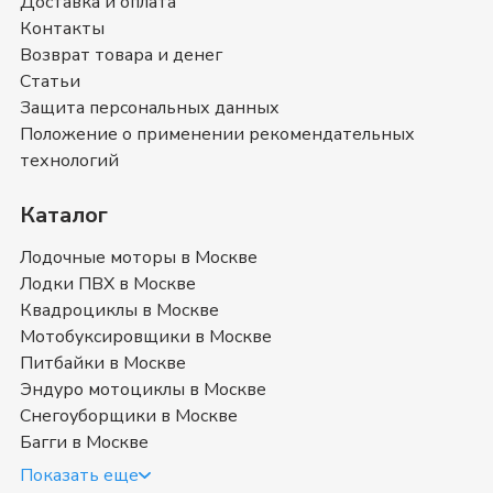
Доставка и оплата
можете ознакомиться с отзывами покупателей на
Контакты
Квадроциклы BRP
и оставить свой отзыв.
Квадроциклы BRP
- магазин в
Москве
Возврат товара и денег
Статьи
Позвоните нам по телефону магазина в
Москве
8
Защита персональных данных
(499) 117-00-53
или
8 (800) 351-17-74
. Мы с
Положение о применении рекомендательных
удовольствием ответим на все интересующие
технологий
вопросы о покупке товаров в категории
Квадроциклы BRP
. Быстрая доставка в
Москве
,
Каталог
Московская область
и в любой город России.
Лодочные моторы в Москве
Купить новый квадроцикл BRP в
Лодки ПВХ в Москве
Квадроциклы в Москве
Москве недорого
Мотобуксировщики в Москве
Питбайки в Москве
Квадроцикл БРП — транспорт номер один для
Эндуро мотоциклы в Москве
преодоления пересеченной местности. Жители городов
Снегоуборщики в Москве
проводят активный отдых за катанием на квадриках, а для
Багги в Москве
сельской местности этот транспорт служит хорошим
средством передвижения. Ведь ничто не пройдет
Показать еще