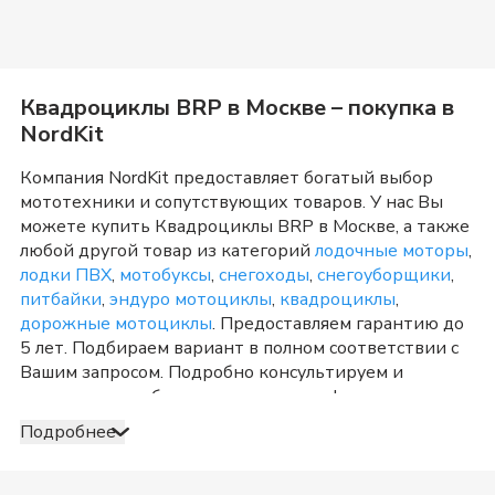
Квадроциклы BRP
в
Москве
– покупка в
NordKit
Компания NordKit предоставляет богатый выбор
мототехники и сопутствующих товаров. У нас Вы
можете купить
Квадроциклы BRP
в
Москве
, а также
любой другой товар из категорий
лодочные моторы
,
лодки ПВХ
,
мотобуксы
,
снегоходы
,
снегоуборщики
,
питбайки
,
эндуро мотоциклы
,
квадроциклы
,
дорожные мотоциклы
. Предоставляем гарантию до
5 лет. Подбираем вариант в полном соответствии с
Вашим запросом. Подробно консультируем и
отвечаем на любые вопросы по телефону и в шоу-
руме в
Москве
о товарах из категории
Квадроциклы
Подробнее
BRP
. После оформления продажи доставка
организуется в
Москве
и Московская область
, а
также в любую точку России. Оплата принимается