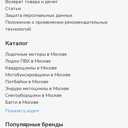
Возврат товара и денег
вы можете ознакомиться с отзывами покупателей на
Статьи
Снегоуборщики Кратон
и оставить свой отзыв.
Снегоуборщики Кратон
- магазин в
Защита персональных данных
Москве
Положение о применении рекомендательных
технологий
Позвоните нам по телефону магазина в
Москве
8
(499) 117-00-53
или
8 (800) 351-17-74
. Мы с
Каталог
удовольствием ответим на все интересующие
вопросы о покупке товаров в категории
Лодочные моторы в Москве
Снегоуборщики Кратон
. Быстрая доставка в
Москве
,
Лодки ПВХ в Москве
Московская область
и в любой город России.
Квадроциклы в Москве
Мотобуксировщики в Москве
Купить снегоуборщик Кратон в
Питбайки в Москве
Москве
Эндуро мотоциклы в Москве
Снегоуборщики в Москве
Багги в Москве
Снегоуборочные машины (снегоочиститель,
снегоуборочник) Кратон — техника, приспособленная для
Показать еще
расчистки территории от снега и соответственно его уборки
(измельчение и выброс). Различают профессиональные и
Популярные бренды