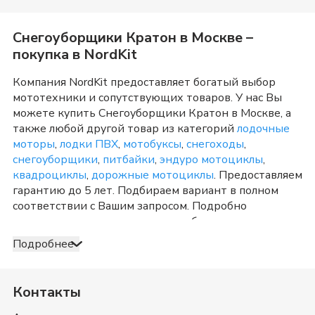
Снегоуборщики Кратон
в
Москве
–
покупка в NordKit
Компания NordKit предоставляет богатый выбор
мототехники и сопутствующих товаров. У нас Вы
можете купить
Снегоуборщики Кратон
в
Москве
, а
также любой другой товар из категорий
лодочные
моторы
,
лодки ПВХ
,
мотобуксы
,
снегоходы
,
снегоуборщики
,
питбайки
,
эндуро мотоциклы
,
квадроциклы
,
дорожные мотоциклы
. Предоставляем
гарантию до 5 лет. Подбираем вариант в полном
соответствии с Вашим запросом. Подробно
консультируем и отвечаем на любые вопросы по
телефону и в шоу-руме в
Москве
о товарах из
Подробнее
категории
Снегоуборщики Кратон
. После
оформления продажи доставка организуется в
Москве
и Московская область
, а также в любую точку
Контакты
России. Оплата принимается несколькими способами:
наличными, банковской картой, электронными