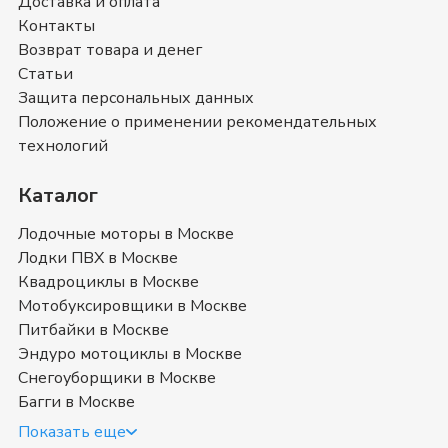
Доставка и оплата
можете ознакомиться с отзывами покупателей на
Контакты
Снегоходы BRP
и оставить свой отзыв.
Снегоходы BRP
- магазин в
Москве
Возврат товара и денег
Статьи
Позвоните нам по телефону магазина в
Москве
8
Защита персональных данных
(499) 117-00-53
или
8 (800) 351-17-74
. Мы с
Положение о применении рекомендательных
удовольствием ответим на все интересующие
технологий
вопросы о покупке товаров в категории
Снегоходы
BRP
. Быстрая доставка в
Москве
, Московская область
Каталог
и в любой город России.
Лодочные моторы в Москве
Где купить снегоход БРП в
Лодки ПВХ в Москве
Квадроциклы в Москве
Москве недорого в наличии
Мотобуксировщики в Москве
Питбайки в Москве
Эндуро мотоциклы в Москве
Снегоуборщики в Москве
Багги в Москве
Показать еще