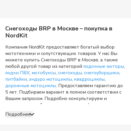
Снегоходы BRP
в
Москве
– покупка в
NordKit
Компания NordKit предоставляет богатый выбор
мототехники и сопутствующих товаров. У нас Вы
можете купить
Снегоходы BRP
в
Москве
, а также
любой другой товар из категорий
лодочные моторы
,
лодки ПВХ
,
мотобуксы
,
снегоходы
,
снегоуборщики
,
питбайки
,
эндуро мотоциклы
,
квадроциклы
,
дорожные мотоциклы
. Предоставляем гарантию до
5 лет. Подбираем вариант в полном соответствии с
Вашим запросом. Подробно консультируем и
отвечаем на любые вопросы по телефону и в шоу-
руме в
Москве
о товарах из категории
Снегоходы
Подробнее
BRP
. После оформления продажи доставка
организуется в
Москве
и Московская область
, а
также в любую точку России. Оплата принимается