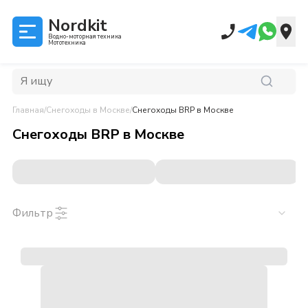
Nordkit
Водно-моторная техника
Мототехника
Главная
/
Снегоходы
в Москве
/
Снегоходы BRP
в Москве
Снегоходы BRP
в
Москве
Фильтр