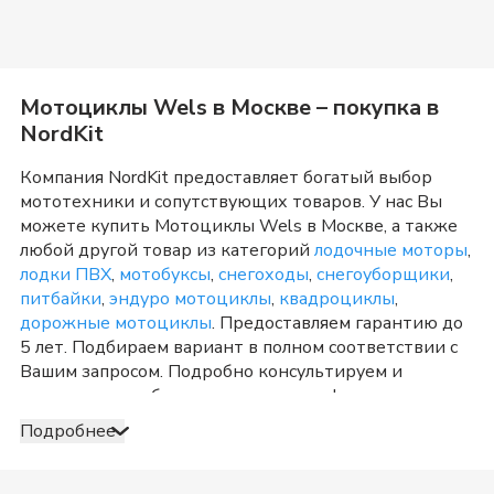
Мотоциклы Wels
в
Москве
– покупка в
NordKit
Компания NordKit предоставляет богатый выбор
мототехники и сопутствующих товаров. У нас Вы
можете купить
Мотоциклы Wels
в
Москве
, а также
любой другой товар из категорий
лодочные моторы
,
лодки ПВХ
,
мотобуксы
,
снегоходы
,
снегоуборщики
,
питбайки
,
эндуро мотоциклы
,
квадроциклы
,
дорожные мотоциклы
. Предоставляем гарантию до
5 лет. Подбираем вариант в полном соответствии с
Вашим запросом. Подробно консультируем и
отвечаем на любые вопросы по телефону и в шоу-
руме в
Москве
о товарах из категории
Мотоциклы
Подробнее
Wels
. После оформления продажи доставка
организуется в
Москве
и Московская область
, а
также в любую точку России. Оплата принимается