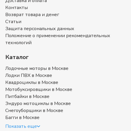
Доставка и оплата
можете ознакомиться с отзывами покупателей на
Контакты
Мотоциклы Wels
и оставить свой отзыв.
Мотоциклы Wels
- магазин в
Москве
Возврат товара и денег
Статьи
Позвоните нам по телефону магазина в
Москве
8
Защита персональных данных
(499) 117-00-53
или
8 (800) 351-17-74
. Мы с
Положение о применении рекомендательных
удовольствием ответим на все интересующие
технологий
вопросы о покупке товаров в категории
Мотоциклы
Wels
. Быстрая доставка в
Москве
, Московская
Каталог
область
и в любой город России.
Лодочные моторы в Москве
Купить новый мотоцикл Wels в
Лодки ПВХ в Москве
Квадроциклы в Москве
Москве
Мотобуксировщики в Москве
Питбайки в Москве
Сейчас представлен огромный ассортимент внедорожной
Эндуро мотоциклы в Москве
мототехники на рынке. Какой мотоцикл недорогой Велс для
Снегоуборщики в Москве
бездорожья выбрать? Ведь они разнятся по
Багги в Москве
характеристикам и назначению. Новички часто
сталкиваются с проблемой выбора мотоцикла.
Показать еще