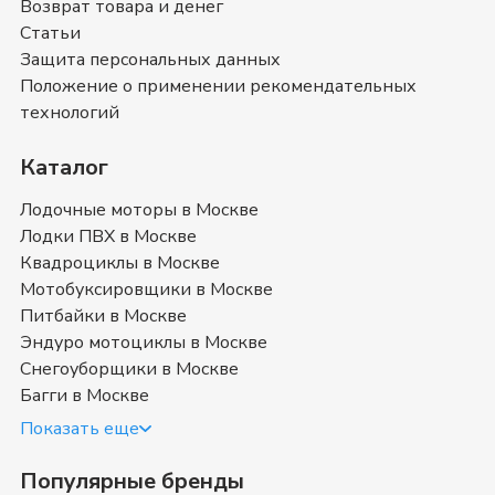
Возврат товара и денег
Снегоуборщики б/у
и оставить свой отзыв.
Снегоуборщики б/у
- магазин в
Москве
Статьи
Защита персональных данных
Позвоните нам по телефону магазина в
Москве
8
Положение о применении рекомендательных
(499) 117-00-53
или
8 (800) 351-17-74
. Мы с
технологий
удовольствием ответим на все интересующие
вопросы о покупке товаров в категории
Каталог
Снегоуборщики б/у
. Быстрая доставка в
Москве
,
Московская область
и в любой город России.
Лодочные моторы в Москве
Лодки ПВХ в Москве
Квадроциклы в Москве
Мотобуксировщики в Москве
Питбайки в Москве
Эндуро мотоциклы в Москве
Снегоуборщики в Москве
Багги в Москве
Показать еще
Популярные бренды