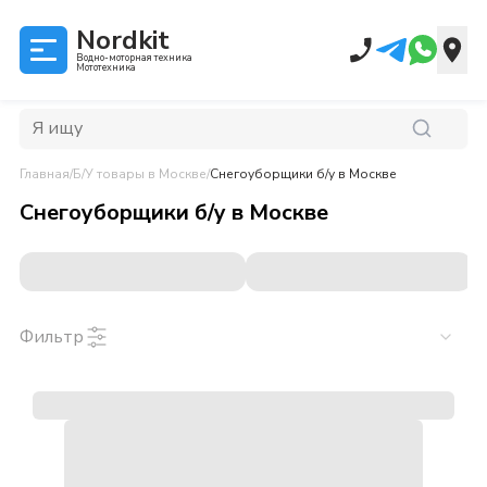
Nordkit
Водно-моторная техника
Мототехника
Главная
/
Б/У товары
в Москве
/
Снегоуборщики б/у
в Москве
Снегоуборщики б/у
в
Москве
Фильтр