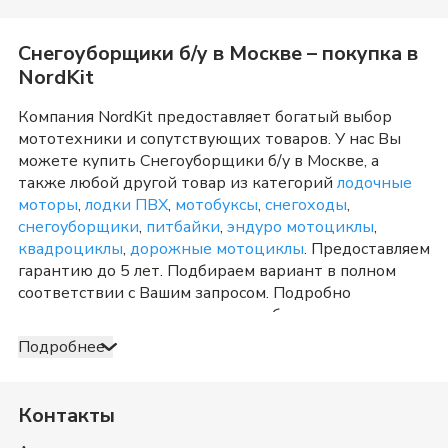
Снегоуборщики б/у
в
Москве
– покупка в
NordKit
Компания NordKit предоставляет богатый выбор
мототехники и сопутствующих товаров. У нас Вы
можете купить
Снегоуборщики б/у
в
Москве
, а
также любой другой товар из категорий
лодочные
моторы
,
лодки ПВХ
,
мотобуксы
,
снегоходы
,
снегоуборщики
,
питбайки
,
эндуро мотоциклы
,
квадроциклы
,
дорожные мотоциклы
. Предоставляем
гарантию до 5 лет. Подбираем вариант в полном
соответствии с Вашим запросом. Подробно
консультируем и отвечаем на любые вопросы по
телефону и в шоу-руме в
Москве
о товарах из
Подробнее
категории
Снегоуборщики б/у
. После оформления
продажи доставка организуется в
Москве
и
Московская область
, а также в любую точку России.
Контакты
Оплата принимается несколькими способами:
наличными, банковской картой, электронными