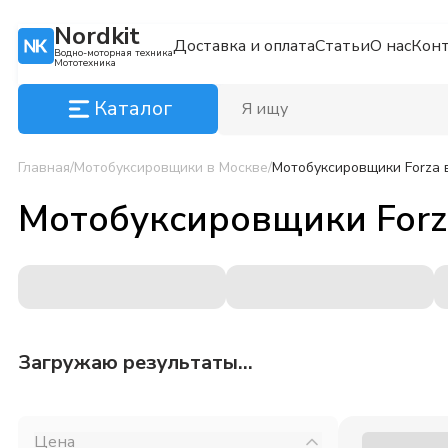
Nordkit
Доставка и оплата
Статьи
О нас
Кон
Водно-моторная техника
Мототехника
Каталог
Главная
/
Мотобуксировщики
в Москве
/
Мотобуксировщики Forza
Мотобуксировщики Forz
Загружаю результаты...
Цена