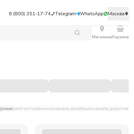
8 (800) 351-17-74
Telegram
WhatsApp
Москва
Магазины
Корзина
ярные
рейтинг
новинки
сначала дешёвые
сначала дорогие