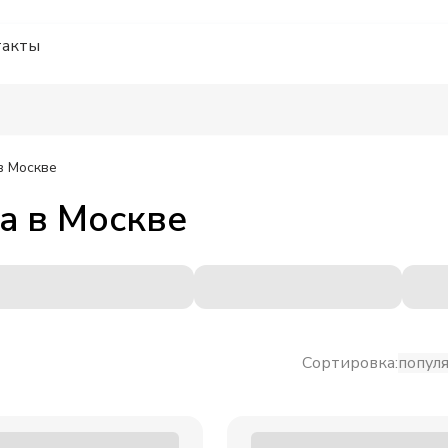
такты
в Москве
a
в
Москве
Сортировка:
попул