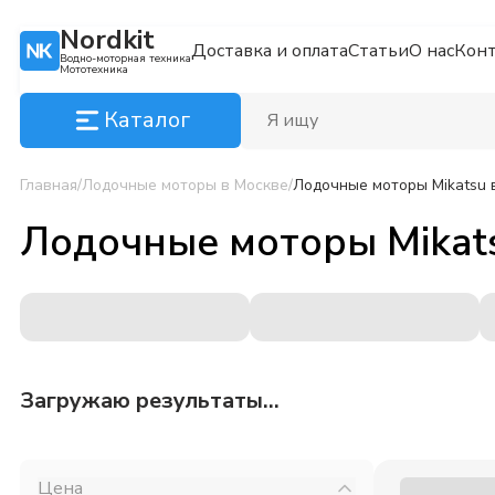
Nordkit
Доставка и оплата
Статьи
О нас
Кон
Водно-моторная техника
Мототехника
Каталог
Главная
/
Лодочные моторы
в Москве
/
Лодочные моторы Mikatsu
Лодочные моторы Mikat
Загружаю результаты...
Цена