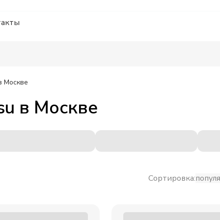
такты
в Москве
su
в
Москве
Сортировка:
попул