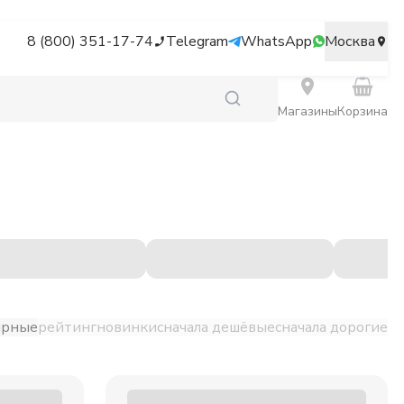
8 (800) 351-17-74
Telegram
WhatsApp
Москва
Магазины
Корзина
ярные
рейтинг
новинки
сначала дешёвые
сначала дорогие