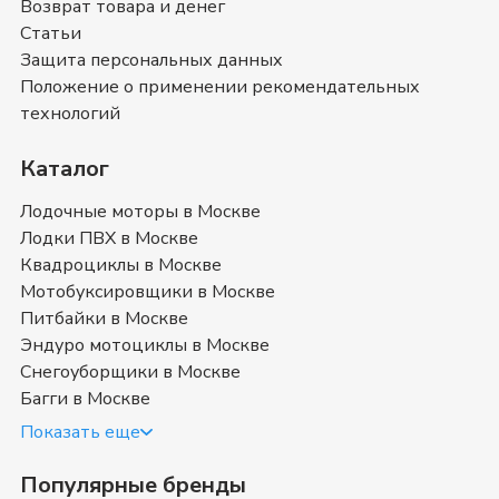
Возврат товара и денег
можете ознакомиться с отзывами покупателей на
Статьи
Снегоуборщики Zimani
и оставить свой отзыв.
Снегоуборщики Zimani
- магазин в
Защита персональных данных
Москве
Положение о применении рекомендательных
технологий
Позвоните нам по телефону магазина в
Москве
8
(499) 117-00-53
или
8 (800) 351-17-74
. Мы с
Каталог
удовольствием ответим на все интересующие
вопросы о покупке товаров в категории
Лодочные моторы в Москве
Снегоуборщики Zimani
. Быстрая доставка в
Москве
,
Лодки ПВХ в Москве
Московская область
и в любой город России.
Квадроциклы в Москве
Мотобуксировщики в Москве
Купить снегоуборщик Zimani в
Питбайки в Москве
Москве
Эндуро мотоциклы в Москве
Снегоуборщики в Москве
Багги в Москве
Снегоуборочные машины (снегоочиститель,
снегоуборочник) Зимани — техника, приспособленная для
Показать еще
расчистки территории от снега и соответственно его уборки
(измельчение и выброс). Различают профессиональные и
Популярные бренды