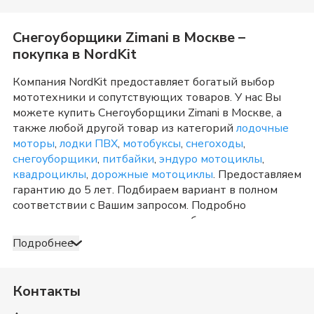
Снегоуборщики Zimani
в
Москве
–
покупка в NordKit
Компания NordKit предоставляет богатый выбор
мототехники и сопутствующих товаров. У нас Вы
можете купить
Снегоуборщики Zimani
в
Москве
, а
также любой другой товар из категорий
лодочные
моторы
,
лодки ПВХ
,
мотобуксы
,
снегоходы
,
снегоуборщики
,
питбайки
,
эндуро мотоциклы
,
квадроциклы
,
дорожные мотоциклы
. Предоставляем
гарантию до 5 лет. Подбираем вариант в полном
соответствии с Вашим запросом. Подробно
консультируем и отвечаем на любые вопросы по
телефону и в шоу-руме в
Москве
о товарах из
Подробнее
категории
Снегоуборщики Zimani
. После оформления
продажи доставка организуется в
Москве
и
Московская область
, а также в любую точку России.
Контакты
Оплата принимается несколькими способами:
наличными, банковской картой, электронными