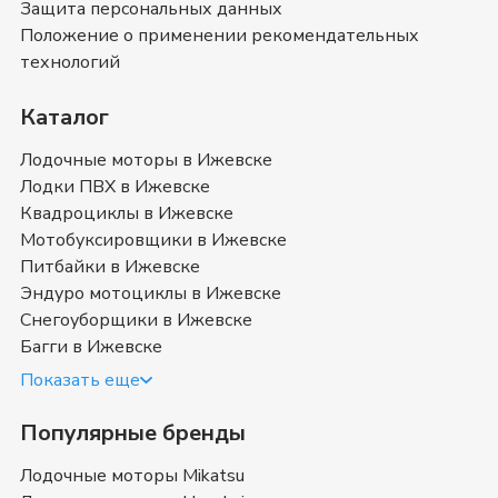
Защита персональных данных
Также вы можете ознакомиться с отзывами
покупателей на
Дорожные мотоциклы Zontes
и
Положение о применении рекомендательных
оставить свой отзыв.
технологий
Дорожные мотоциклы Zontes
- магазин в
Ижевске
Каталог
Позвоните нам по телефону магазина в
Ижевске
8
Лодочные моторы в Ижевске
(3412) 70-83-47
или
8 (800) 351-17-74
. Мы с
Лодки ПВХ в Ижевске
удовольствием ответим на все интересующие
Квадроциклы в Ижевске
вопросы о покупке товаров в категории
Дорожные
Мотобуксировщики в Ижевске
мотоциклы Zontes
. Быстрая доставка в
Ижевске
,
Питбайки в Ижевске
Удмуртия
и в любой город России.
Эндуро мотоциклы в Ижевске
Снегоуборщики в Ижевске
Где купить дорожный мотоцикл
Багги в Ижевске
Зонтес в Ижевске недорого в
Показать еще
наличии
Популярные бренды
Лодочные моторы Mikatsu