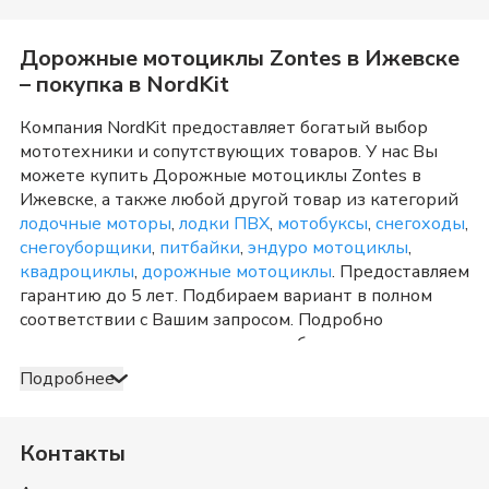
Дорожные мотоциклы Zontes
в
Ижевске
– покупка в NordKit
Компания NordKit предоставляет богатый выбор
мототехники и сопутствующих товаров. У нас Вы
можете купить
Дорожные мотоциклы Zontes
в
Ижевске
, а также любой другой товар из категорий
лодочные моторы
,
лодки ПВХ
,
мотобуксы
,
снегоходы
,
снегоуборщики
,
питбайки
,
эндуро мотоциклы
,
квадроциклы
,
дорожные мотоциклы
. Предоставляем
гарантию до 5 лет. Подбираем вариант в полном
соответствии с Вашим запросом. Подробно
консультируем и отвечаем на любые вопросы по
телефону и в шоу-руме в
Ижевске
о товарах из
Подробнее
категории
Дорожные мотоциклы Zontes
. После
оформления продажи доставка организуется в
Ижевске
и Удмуртия
, а также в любую точку России.
Контакты
Оплата принимается несколькими способами:
наличными, банковской картой, электронными