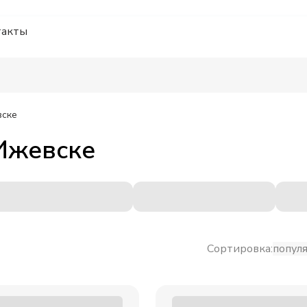
такты
ске
Ижевске
Сортировка:
попул