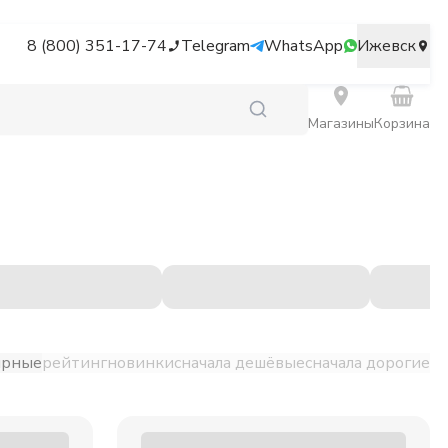
8 (800) 351-17-74
Telegram
WhatsApp
Ижевск
Магазины
Корзина
ярные
рейтинг
новинки
сначала дешёвые
сначала дорогие