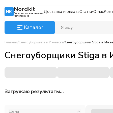
Nordkit
Доставка и оплата
Статьи
О нас
Кон
Водно-моторная техника
Мототехника
Каталог
Главная
/
Снегоуборщики
в Ижевске
/
Снегоуборщики Stiga
в Ижев
Снегоуборщики Stiga
в
Загружаю результаты...
Цена