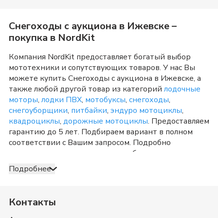
Снегоходы с аукциона
в
Ижевске
–
покупка в NordKit
Компания NordKit предоставляет богатый выбор
мототехники и сопутствующих товаров. У нас Вы
можете купить
Снегоходы с аукциона
в
Ижевске
, а
также любой другой товар из категорий
лодочные
моторы
,
лодки ПВХ
,
мотобуксы
,
снегоходы
,
снегоуборщики
,
питбайки
,
эндуро мотоциклы
,
квадроциклы
,
дорожные мотоциклы
. Предоставляем
гарантию до 5 лет. Подбираем вариант в полном
соответствии с Вашим запросом. Подробно
консультируем и отвечаем на любые вопросы по
телефону и в шоу-руме в
Ижевске
о товарах из
Подробнее
категории
Снегоходы с аукциона
. После оформления
продажи доставка организуется в
Ижевске
и
Удмуртия
, а также в любую точку России. Оплата
Контакты
принимается несколькими способами: наличными,
банковской картой, электронными деньгами или