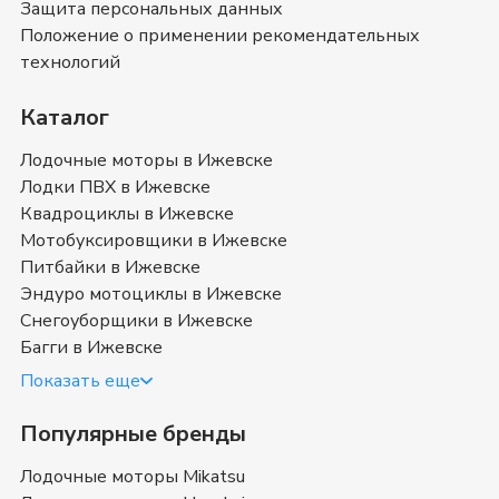
Защита персональных данных
можете ознакомиться с отзывами покупателей на
Снегоходы с аукциона
и оставить свой отзыв.
Положение о применении рекомендательных
Снегоходы с аукциона
- магазин в
технологий
Ижевске
Каталог
Позвоните нам по телефону магазина в
Ижевске
8
(3412) 70-83-47
или
8 (800) 351-17-74
. Мы с
Лодочные моторы в Ижевске
удовольствием ответим на все интересующие
Лодки ПВХ в Ижевске
вопросы о покупке товаров в категории
Снегоходы с
Квадроциклы в Ижевске
аукциона
. Быстрая доставка в
Ижевске
, Удмуртия
и
Мотобуксировщики в Ижевске
в любой город России.
Питбайки в Ижевске
Эндуро мотоциклы в Ижевске
Снегоуборщики в Ижевске
Багги в Ижевске
Показать еще
Популярные бренды
Лодочные моторы Mikatsu