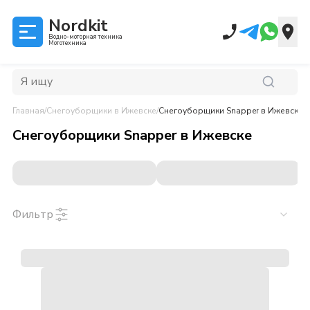
Nordkit
Водно-моторная техника
Мототехника
Главная
/
Снегоуборщики
в Ижевске
/
Снегоуборщики Snapper
в Ижевске
Снегоуборщики Snapper
в
Ижевске
Фильтр