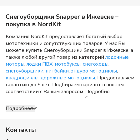
Снегоуборщики Snapper
в
Ижевске
–
покупка в NordKit
Компания NordKit предоставляет богатый выбор
мототехники и сопутствующих товаров. У нас Вы
можете купить
Снегоуборщики Snapper
в
Ижевске
, а
также любой другой товар из категорий
лодочные
моторы
,
лодки ПВХ
,
мотобуксы
,
снегоходы
,
снегоуборщики
,
питбайки
,
эндуро мотоциклы
,
квадроциклы
,
дорожные мотоциклы
. Предоставляем
гарантию до 5 лет. Подбираем вариант в полном
соответствии с Вашим запросом. Подробно
консультируем и отвечаем на любые вопросы по
телефону и в шоу-руме в
Ижевске
о товарах из
Подробнее
категории
Снегоуборщики Snapper
. После
оформления продажи доставка организуется в
Ижевске
и Удмуртия
, а также в любую точку России.
Контакты
Оплата принимается несколькими способами:
наличными, банковской картой, электронными