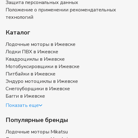
Защита персональных данных
вы можете ознакомиться с отзывами покупателей на
Снегоуборщики Snapper
и оставить свой отзыв.
Положение о применении рекомендательных
Снегоуборщики Snapper
- магазин в
технологий
Ижевске
Каталог
Позвоните нам по телефону магазина в
Ижевске
8
(3412) 70-83-47
или
8 (800) 351-17-74
. Мы с
Лодочные моторы в Ижевске
удовольствием ответим на все интересующие
Лодки ПВХ в Ижевске
вопросы о покупке товаров в категории
Квадроциклы в Ижевске
Снегоуборщики Snapper
. Быстрая доставка в
Мотобуксировщики в Ижевске
Ижевске
, Удмуртия
и в любой город России.
Питбайки в Ижевске
Эндуро мотоциклы в Ижевске
Купить снегоуборщик Snapper в
Снегоуборщики в Ижевске
Ижевске
Багги в Ижевске
Показать еще
Снегоуборочные машины (снегоочиститель,
снегоуборочник) Снаппер — техника, приспособленная для
Популярные бренды
расчистки территории от снега и соответственно его уборки
Лодочные моторы Mikatsu
(измельчение и выброс). Различают профессиональные и