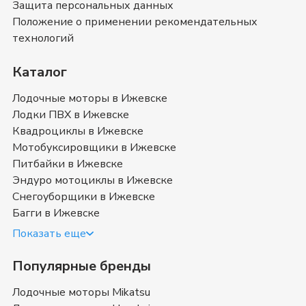
Защита персональных данных
можете ознакомиться с отзывами покупателей на
Снегоуборщики Forza
и оставить свой отзыв.
Положение о применении рекомендательных
Снегоуборщики Forza
- магазин в
технологий
Ижевске
Каталог
Позвоните нам по телефону магазина в
Ижевске
8
(3412) 70-83-47
или
8 (800) 351-17-74
. Мы с
Лодочные моторы в Ижевске
удовольствием ответим на все интересующие
Лодки ПВХ в Ижевске
вопросы о покупке товаров в категории
Квадроциклы в Ижевске
Снегоуборщики Forza
. Быстрая доставка в
Ижевске
,
Мотобуксировщики в Ижевске
Удмуртия
и в любой город России.
Питбайки в Ижевске
Эндуро мотоциклы в Ижевске
Купить снегоуборщик Forza в
Снегоуборщики в Ижевске
Ижевске
Багги в Ижевске
Показать еще
Снегоуборочные машины (снегоочиститель,
снегоуборочник) Форза — техника, приспособленная для
Популярные бренды
расчистки территории от снега и соответственно его уборки
Лодочные моторы Mikatsu
(измельчение и выброс). Различают профессиональные и