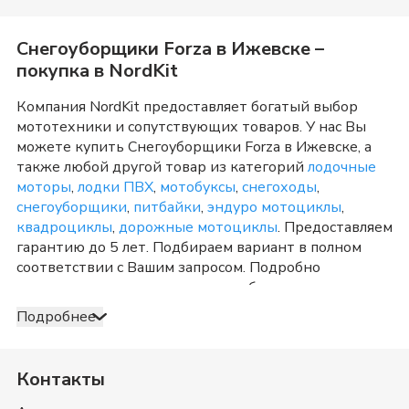
Снегоуборщики Forza
в
Ижевске
–
покупка в NordKit
Компания NordKit предоставляет богатый выбор
мототехники и сопутствующих товаров. У нас Вы
можете купить
Снегоуборщики Forza
в
Ижевске
, а
также любой другой товар из категорий
лодочные
моторы
,
лодки ПВХ
,
мотобуксы
,
снегоходы
,
снегоуборщики
,
питбайки
,
эндуро мотоциклы
,
квадроциклы
,
дорожные мотоциклы
. Предоставляем
гарантию до 5 лет. Подбираем вариант в полном
соответствии с Вашим запросом. Подробно
консультируем и отвечаем на любые вопросы по
телефону и в шоу-руме в
Ижевске
о товарах из
Подробнее
категории
Снегоуборщики Forza
. После оформления
продажи доставка организуется в
Ижевске
и
Удмуртия
, а также в любую точку России. Оплата
Контакты
принимается несколькими способами: наличными,
банковской картой, электронными деньгами или