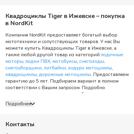
Квадроциклы Tiger
в
Ижевске
– покупка
в NordKit
Компания NordKit предоставляет богатый выбор
мототехники и сопутствующих товаров. У нас Вы
можете купить
Квадроциклы Tiger
в
Ижевске
, а
также любой другой товар из категорий
лодочные
моторы
,
лодки ПВХ
,
мотобуксы
,
снегоходы
,
снегоуборщики
,
питбайки
,
эндуро мотоциклы
,
квадроциклы
,
дорожные мотоциклы
. Предоставляем
гарантию до 5 лет. Подбираем вариант в полном
соответствии с Вашим запросом. Подробно
консультируем и отвечаем на любые вопросы по
телефону и в шоу-руме в
Ижевске
о товарах из
Подробнее
категории
Квадроциклы Tiger
. После оформления
продажи доставка организуется в
Ижевске
и
Удмуртия
, а также в любую точку России. Оплата
Контакты
принимается несколькими способами: наличными,
банковской картой, электронными деньгами или