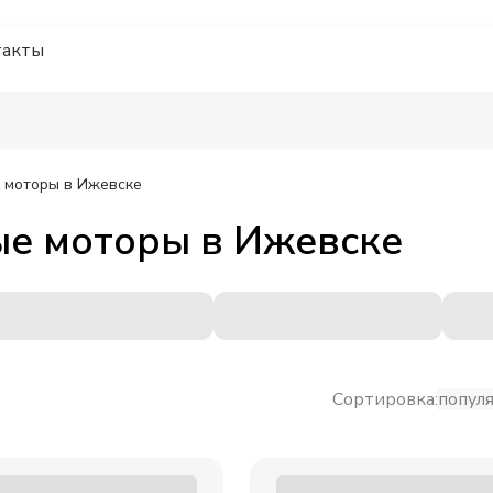
такты
 моторы
в Ижевске
ые моторы
в
Ижевске
Сортировка:
попул