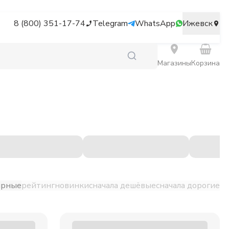
8 (800) 351-17-74
Telegram
WhatsApp
Ижевск
Магазины
Корзина
ярные
рейтинг
новинки
сначала дешёвые
сначала дорогие