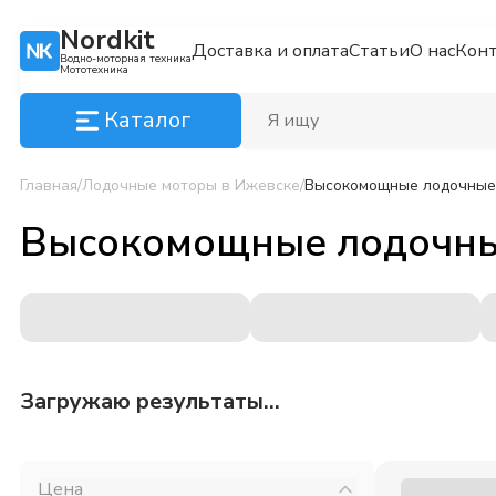
Nordkit
Доставка и оплата
Статьи
О нас
Кон
Водно-моторная техника
Мототехника
Каталог
Главная
/
Лодочные моторы
в Ижевске
/
Высокомощные лодочные
Высокомощные лодочн
Загружаю результаты...
Цена