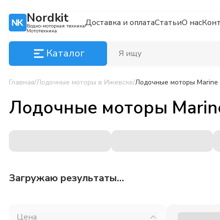
Nordkit
Доставка и оплата
Статьи
О нас
Кон
Водно-моторная техника
Мототехника
Каталог
Главная
/
Лодочные моторы
в Ижевске
/
Лодочные моторы Marine 
Лодочные моторы Marin
Загружаю результаты...
Цена