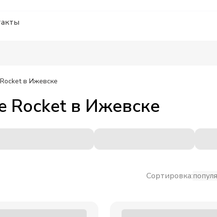
такты
Rocket
в Ижевске
e Rocket
в
Ижевске
Сортировка:
попул