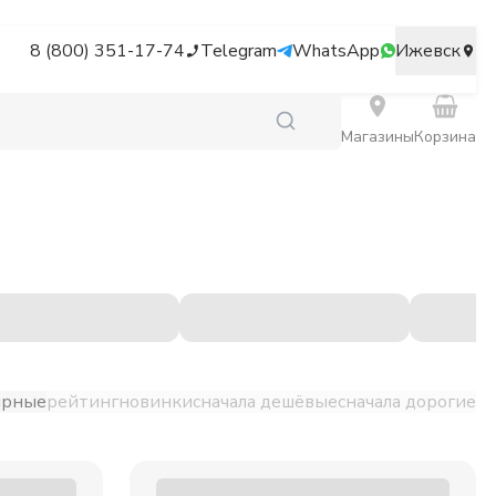
8 (800) 351-17-74
Telegram
WhatsApp
Ижевск
Магазины
Корзина
ярные
рейтинг
новинки
сначала дешёвые
сначала дорогие