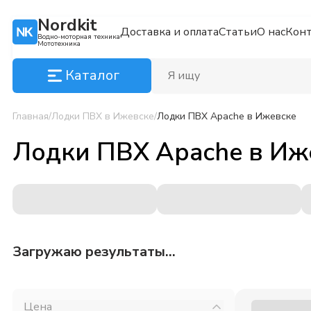
Nordkit
Доставка и оплата
Статьи
О нас
Кон
Водно-моторная техника
Мототехника
Каталог
Главная
/
Лодки ПВХ
в Ижевске
/
Лодки ПВХ Apache
в Ижевске
Лодки ПВХ Apache
в
Иж
Загружаю результаты...
Цена