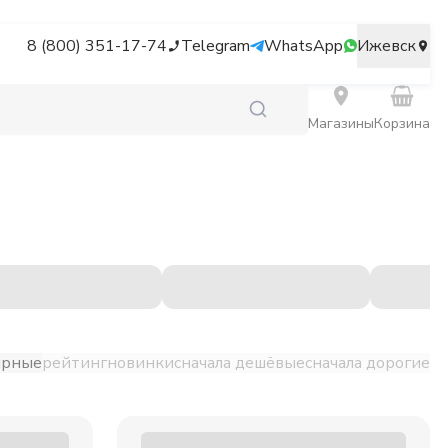
8 (800) 351-17-74
Telegram
WhatsApp
Ижевск
Магазины
Корзина
ярные
рейтинг
новинки
сначала дешёвые
сначала дорогие