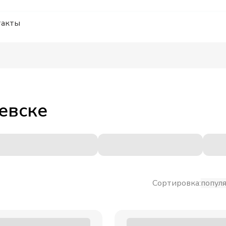
такты
евске
Сортировка:
попул