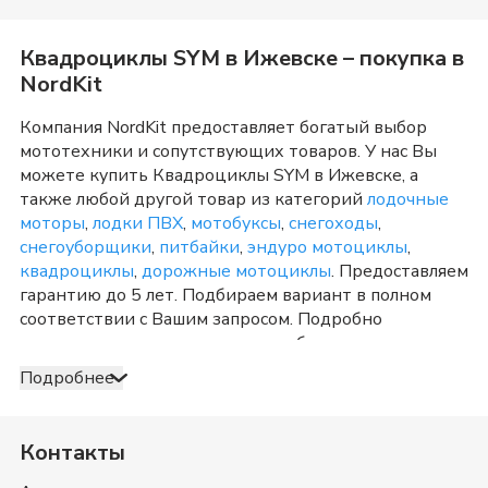
Квадроциклы SYM
в
Ижевске
– покупка в
NordKit
Компания NordKit предоставляет богатый выбор
мототехники и сопутствующих товаров. У нас Вы
можете купить
Квадроциклы SYM
в
Ижевске
, а
также любой другой товар из категорий
лодочные
моторы
,
лодки ПВХ
,
мотобуксы
,
снегоходы
,
снегоуборщики
,
питбайки
,
эндуро мотоциклы
,
квадроциклы
,
дорожные мотоциклы
. Предоставляем
гарантию до 5 лет. Подбираем вариант в полном
соответствии с Вашим запросом. Подробно
консультируем и отвечаем на любые вопросы по
телефону и в шоу-руме в
Ижевске
о товарах из
Подробнее
категории
Квадроциклы SYM
. После оформления
продажи доставка организуется в
Ижевске
и
Удмуртия
, а также в любую точку России. Оплата
Контакты
принимается несколькими способами: наличными,
банковской картой, электронными деньгами или