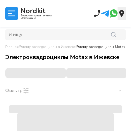
Nordkit
Водно-моторная техника
Мототехника
Главная
/
Электроквадроциклы
в Ижевске
/
Электроквадроциклы Motax
в 
Электроквадроциклы Motax
в
Ижевске
Фильтр