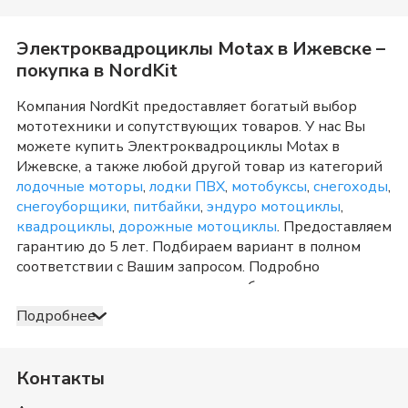
Электроквадроциклы Motax
в
Ижевске
–
покупка в NordKit
Компания NordKit предоставляет богатый выбор
мототехники и сопутствующих товаров. У нас Вы
можете купить
Электроквадроциклы Motax
в
Ижевске
, а также любой другой товар из категорий
лодочные моторы
,
лодки ПВХ
,
мотобуксы
,
снегоходы
,
снегоуборщики
,
питбайки
,
эндуро мотоциклы
,
квадроциклы
,
дорожные мотоциклы
. Предоставляем
гарантию до 5 лет. Подбираем вариант в полном
соответствии с Вашим запросом. Подробно
консультируем и отвечаем на любые вопросы по
телефону и в шоу-руме в
Ижевске
о товарах из
Подробнее
категории
Электроквадроциклы Motax
. После
оформления продажи доставка организуется в
Ижевске
и Удмуртия
, а также в любую точку России.
Контакты
Оплата принимается несколькими способами:
наличными, банковской картой, электронными