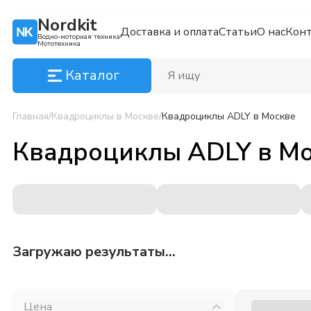
Nordkit
Доставка и оплата
Статьи
О нас
Кон
Водно-моторная техника
Мототехника
Каталог
Главная
/
Квадроциклы
в Москве
/
Квадроциклы ADLY
в Москве
Квадроциклы ADLY
в
Мо
Загружаю результаты...
Цена