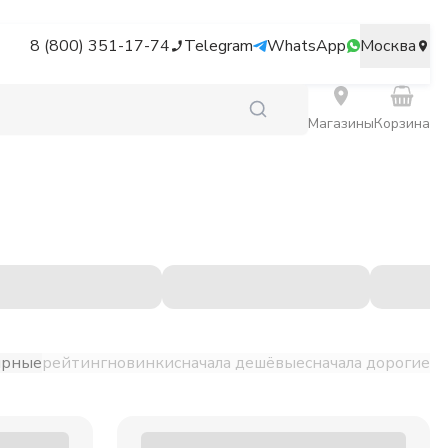
8 (800) 351-17-74
Telegram
WhatsApp
Москва
Магазины
Корзина
ярные
рейтинг
новинки
сначала дешёвые
сначала дорогие