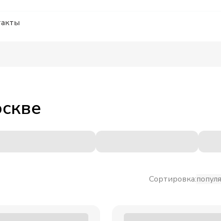
такты
скве
Сортировка:
попул