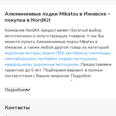
Алюминиевые лодки Mikatsu
в
Ижевске
–
покупка в NordKit
Компания NordKit предоставляет богатый выбор
мототехники и сопутствующих товаров. У нас Вы
можете купить
Алюминиевые лодки Mikatsu
в
Ижевске
, а также любой другой товар из категорий
лодочные моторы
,
лодки ПВХ
,
мотобуксы
,
снегоходы
,
снегоуборщики
,
питбайки
,
эндуро мотоциклы
,
квадроциклы
,
дорожные мотоциклы
. Предоставляем
гарантию до 5 лет. Подбираем вариант в полном
соответствии с Вашим запросом. Подробно
консультируем и отвечаем на любые вопросы по
телефону и в шоу-руме в
Ижевске
о товарах из
Подробнее
категории
Алюминиевые лодки Mikatsu
. После
оформления продажи доставка организуется в
Ижевске
и Удмуртия
, а также в любую точку России.
Контакты
Оплата принимается несколькими способами:
наличными, банковской картой, электронными