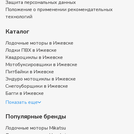
Защита персональных данных
Также вы можете ознакомиться с отзывами
покупателей на
Алюминиевые лодки Mikatsu
и
Положение о применении рекомендательных
оставить свой отзыв.
технологий
Алюминиевые лодки Mikatsu
- магазин в
Ижевске
Каталог
Позвоните нам по телефону магазина в
Ижевске
8
Лодочные моторы в Ижевске
(3412) 70-83-47
или
8 (800) 351-17-74
. Мы с
Лодки ПВХ в Ижевске
удовольствием ответим на все интересующие
Квадроциклы в Ижевске
вопросы о покупке товаров в категории
Мотобуксировщики в Ижевске
Алюминиевые лодки Mikatsu
. Быстрая доставка в
Питбайки в Ижевске
Ижевске
, Удмуртия
и в любой город России.
Эндуро мотоциклы в Ижевске
Снегоуборщики в Ижевске
Багги в Ижевске
Показать еще
Популярные бренды
Лодочные моторы Mikatsu