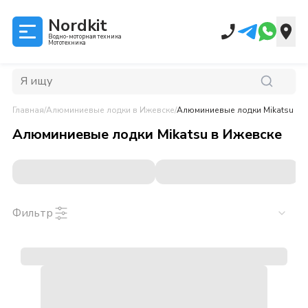
Nordkit
Водно-моторная техника
Мототехника
Главная
/
Алюминиевые лодки
в Ижевске
/
Алюминиевые лодки Mikatsu
в 
Алюминиевые лодки Mikatsu
в
Ижевске
Фильтр