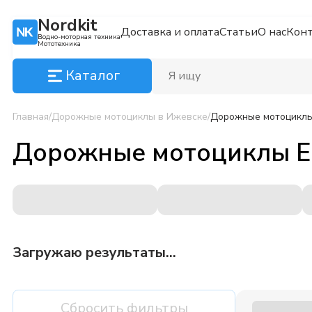
Nordkit
Доставка и оплата
Статьи
О нас
Кон
Водно-моторная техника
Мототехника
Каталог
Главная
/
Дорожные мотоциклы
в Ижевске
/
Дорожные мотоциклы 
Дорожные мотоциклы Ec
Загружаю результаты...
Сбросить фильтры