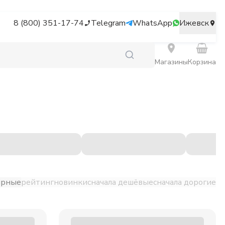
8 (800) 351-17-74
Telegram
WhatsApp
Ижевск
Магазины
Корзина
ярные
рейтинг
новинки
сначала дешёвые
сначала дорогие