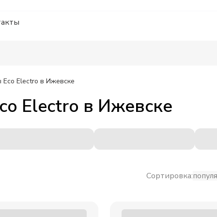
такты
Eco Electro
в Ижевске
o Electro
в
Ижевске
Сортировка:
попул